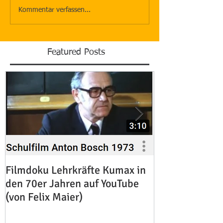
Kommentar verfassen...
Featured Posts
Filmdoku Lehrkräfte Kumax in
Zum Heimgang 
den 70er Jahren auf YouTube
Rachl OSB
(von Felix Maier)