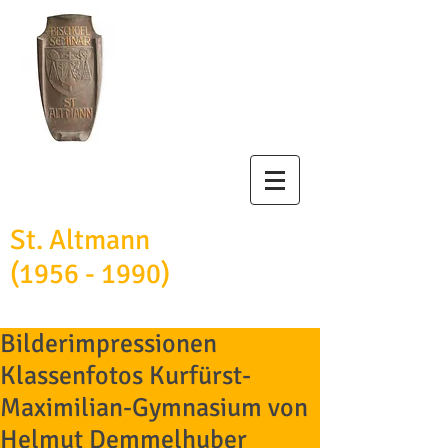
Bischöfliches
Studienseminar
St. Altmann
(1956 - 1990)
Bilderimpressionen
Klassenfotos Kurfürst-
Maximilian-Gymnasium von
Helmut Demmelhuber