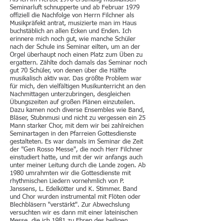
Seminarluft schnupperte und ab Februar 1979
offiziell die Nachfolge von Herrn Filchner als
Musikpräfekt antrat, musizierte man im Haus
buchstäblich an allen Ecken und Enden. Ich
erinnere mich noch gut, wie manche Schüler
nach der Schule ins Seminar eilten, um an der
Orgel überhaupt noch einen Platz zum Üben zu
ergattern. Zählte doch damals das Seminar noch
gut 70 Schüler, von denen über die Hälfte
musikalisch aktiv war. Das größte Problem war
für mich, den vielfältigen Musikunterricht an den
Nachmittagen unterzubringen, desgleichen
Übungszeiten auf großen Plänen einzuteilen.
Dazu kamen noch diverse Ensembles wie Band,
Bläser, Stubnmusi und nicht zu vergessen ein 25
Mann starker Chor, mit dem wir bei zahlreichen
Seminartagen in den Pfarreien Gottesdienste
gestalteten. Es war damals im Seminar die Zeit
der "Gen Rosso Messe", die noch Herr Filchner
einstudiert hatte, und mit der wir anfangs auch
unter meiner Leitung durch die Lande zogen. Ab
1980 umrahmten wir die Gottesdienste mit
rhythmischen Liedern vornehmlich von P.
Janssens, L. Edelkötter und K. Stimmer. Band
und Chor wurden instrumental mit Flöten oder
Blechbläsern "verstärkt". Zur Abwechslung
versuchten wir es dann mit einer lateinischen
Messe, die ich 1981 zu Ehren des heiligen