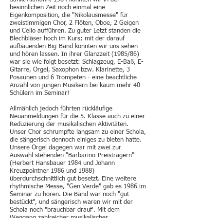
besinnlichen Zeit noch einmal eine
Eigenkomposition, die "Nikolausmesse" für
zweistimmigen Chor, 2 Flöten, Oboe, 2 Geigen
und Cello aufführen. Zu guter Letzt standen die
Blechbläser hoch im Kurs; mit der darauf
aufbauenden Big-Band konnten wir uns sehen
und hören lassen. In ihrer Glanzzeit (1985/86)
war sie wie folgt besetzt: Schlagzeug, E-Baß, E-
Gitarre, Orgel, Saxophon bzw. Klarinette, 3
Posaunen und 6 Trompeten - eine beachtliche
Anzahl von jungen Musikern bei kaum mehr 40
Schülern im Seminar!
Allmählich jedoch führten rückläufige
Neuanmeldungen für die 5. Klasse auch zu einer
Reduzierung der musikalischen Aktivitäten.
Unser Chor schrumpfte langsam zu einer Schola,
die sängerisch dennoch einiges zu bieten hatte.
Unsere Orgel dagegen war mit zwei zur
Auswahl stehenden "Barbarino-Preisträgern"
(Herbert Hansbauer 1984 und Johann
Kreuzpointner 1986 und 1988)
überdurchschnittlich gut besetzt. Eine weitere
rhythmische Messe, "Gen Verde" gab es 1986 im
Seminar zu hören. Die Band war noch "gut
bestückt", und sängerisch waren wir mit der
Schola noch "brauchbar drauf'. Mit dem
Weggang zahlreicher musikalischer