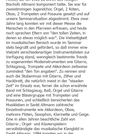
Bischofs Altmann komponiert hatte. Sie war für
zweistimmigen Jugendchor, Orgel, 2 Röten,
Oboe, 2 Trompeten und Posaune gesetzt und auf
unsere Seminarsituation abgestimmt. Etwa zwei
Jahre lang konnten wir mit dieser Messe die
Menschen in den Pfarreien erfreuen, und heute
noch sprechen Eltern von "den tollen Zeiten, in
denen so etwas möglich war". Die Vielseitigkeit
im musikalischen Bereich wurde im Seminar
stets begrüßt und gefördert, so daß immer eine
Vielzahl verschiedenartiger Instrumentalisten zur
Verfügung stand, wenngleich bestimmte Trends
zu sogenannten Modeinstrumenten wie Gitarre,
Schlagzeug, Trompete und Akkordeon zeitweise
zumindest "den Ton angaben". Zu nennen sind
auch die Stubenmusi mit Gitarre, Zither und
Hackbrett, die natürlich meist in der "staaden
Zeit" im Einsatz war, ferner die schon erwähnte
Band mit Schlagzeug, Baß, Orgel und Gitarre
und eine Bläsergruppe mit Trompeten und
Posaunen, und schließlich bereicherten das
Musikleben in Sankt Altmann zahlreiche
Einzelinstrumente wie Akkordeon, Oboe,
mehrere Flöten, Saxophon, Klarinette und Geige.
Eine in allen Jahren beachtliche Zahl von
Gitarre-, Orgel- und Klavierspielern
vervollständigte das musikalische Klangbild in
Sankt Altmann. 1984 konnten wir in der