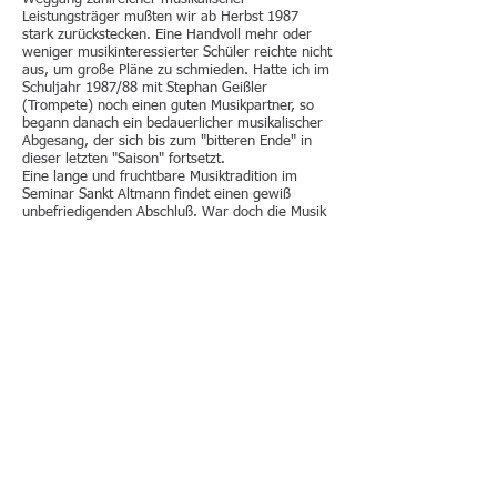
Leistungsträger mußten wir ab Herbst 1987
stark zurückstecken. Eine Handvoll mehr oder
weniger musikinteressierter Schüler reichte nicht
aus, um große Pläne zu schmieden. Hatte ich im
Schuljahr 1987/88 mit Stephan Geißler
(Trompete) noch einen guten Musikpartner, so
begann danach ein bedauerlicher musikalischer
Abgesang, der sich bis zum "bitteren Ende" in
dieser letzten "Saison" fortsetzt.
Eine lange und fruchtbare Musiktradition im
Seminar Sankt Altmann findet einen gewiß
unbefriedigenden Abschluß. War doch die Musik
immer ein wichtiger Bestandteil des
Seminarlebens gewesen - und mir persönlich
eine große Freude, weil ich über 11 Jahre zum
musikalischen Erfolg des Seminars beitragen
konnte. Es war eine dankbare, wenn auch oft
nicht leichte Aufgabe, junge Menschen zur Musik
Hinzuführen und ihnen die Möglichkeiten
instrumentaler Betätigung zu eröffnen. Viele,
wenn auch zu wenige in Anbetracht vorhandener
ungenützter Anlagen, haben das Angebot
genützt, einige haben es zu beachtlichen
Fähigkeiten und Fertigkeiten auf ihren
Instrumenten gebracht, und für manchen spielen
Musik und Musizieren noch heute eine
Hauptrolle.
So möchte ich mich bei allen "Musen" bedanken