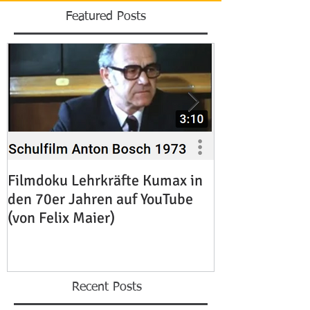
Featured Posts
Filmdoku Lehrkräfte Kumax in
Zum Heimgang 
den 70er Jahren auf YouTube
Rachl OSB
(von Felix Maier)
Recent Posts