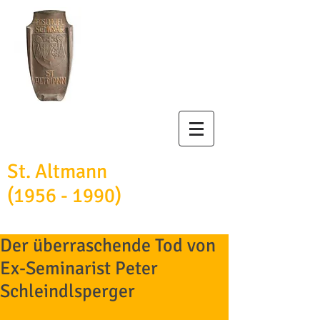
Bischöfliches
Studienseminar
St. Altmann
(1956 - 1990)
Der überraschende Tod von
Ex-Seminarist Peter
Schleindlsperger