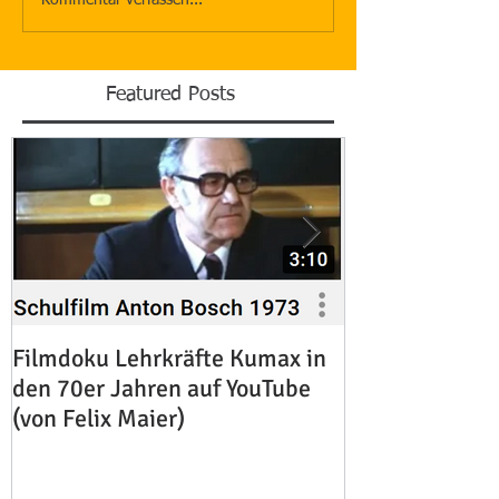
Featured Posts
Filmdoku Lehrkräfte Kumax in
Zum Heimgang 
den 70er Jahren auf YouTube
Rachl OSB
(von Felix Maier)